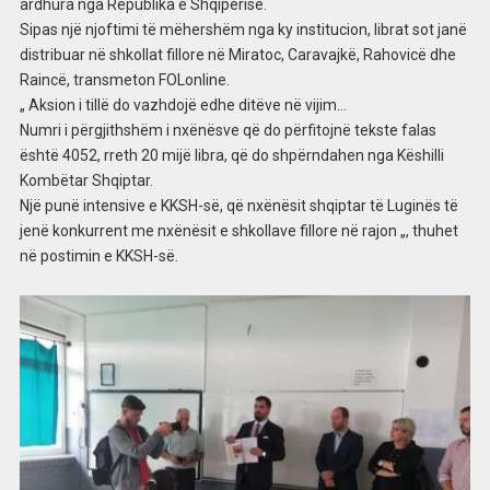
ardhura nga Republika e Shqipërisë.
Sipas një njoftimi të mëhershëm nga ky institucion, librat sot janë
distribuar në shkollat fillore në Miratoc, Caravajkë, Rahovicë dhe
Raincë, transmeton FOLonline.
„ Aksion i tillë do vazhdojë edhe ditëve në vijim…
Numri i përgjithshëm i nxënësve që do përfitojnë tekste falas
është 4052, rreth 20 mijë libra, që do shpërndahen nga Këshilli
Kombëtar Shqiptar.
Një punë intensive e KKSH-së, që nxënësit shqiptar të Luginës të
jenë konkurrent me nxënësit e shkollave fillore në rajon „, thuhet
në postimin e KKSH-së.