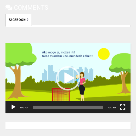
COMMENTS
FACEBOOK:
0
Video
Player
00:00
00:40
[wpc-weather id=”2189″ /]