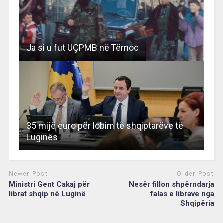
Ja si u fut UÇPMB në Tërnoc
35 mijë euro për lobim të shqiptarëve të
Luginës
Newer Post
Older Post
Ministri Gent Cakaj për
Nesër fillon shpërndarja
librat shqip në Luginë
falas e librave nga
Shqipëria