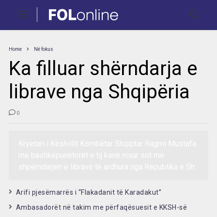
Home
Në fokus
Ka filluar shërndarja e
librave nga Shqipëria
0
Kryetari i Këshillit Kombëtar Shqiptar Ragmi Mustafa
me bashkëpunëtorët e tij kanë nisur sot me
shpërndarjen e librave të ardhura nga Republika e Sh
Arifi pjesëmarrës i “Flakadanit të Karadakut”
Ambasadorët në takim me përfaqësuesit e KKSH-së