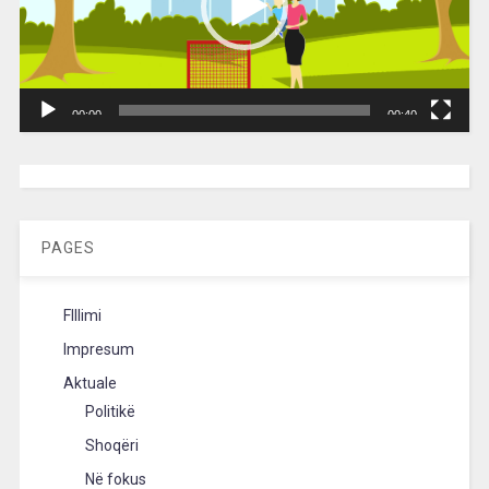
00:00
00:40
[wpc-weather id=”2189″ /]
PAGES
FIllimi
Impresum
Aktuale
Politikë
Shoqëri
Në fokus