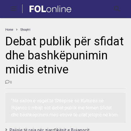
Home
Shoqëri
Debat publik për sfidat
dhe bashkëpunimin
midis etnive
0
"Në sallën e vogël të Shtëpisë së Kulturës në
Bujanoc u mbajt sot debat publik me temën Sfidat
dhe bashkëpunimi mes etnive të cilat jetojnë në kom
Pajisje të reja për zjarrfikësit e Bujanocit