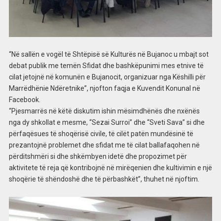
“Në sallën e vogël të Shtëpisë së Kulturës në Bujanoc u mbajt sot
debat publik me temën Sfidat dhe bashkëpunimi mes etnive të
cilat jetojnë në komunën e Bujanocit, organizuar nga Këshilli për
Marrëdhënie Ndëretnike”, njofton faqja e Kuvendit Konunal në
Facebook.
“Pjesmarrës në këtë diskutim ishin mësimdhënës dhe nxënës
nga dy shkollat e mesme, “Sezai Surroi” dhe “Sveti Sava” si dhe
përfaqësues të shoqërisë civile, të cilët patën mundësinë të
prezantojnë problemet dhe sfidat me të cilat ballafaqohen në
përditshmëri si dhe shkëmbyen idetë dhe propozimet për
aktivitete të reja që kontribojnë në mirëqenien dhe kultivimin e një
shoqërie të shëndoshë dhe të përbashkët”, thuhet në njoftim.