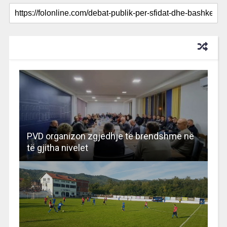
RECOMMENDED FOR YOU
PVD organizon zgjedhje të brendshme në
të gjitha nivelet