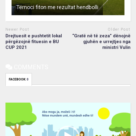
Tërnoci fiton me rezultat hendbolli
Newer Post
Older Post
Drejtuesit e pushtetit lokal
“Gratë në të zeza” dënojnë
përgëzojnë fituesin e BU
gjuhën e urrejtjes nga
CUP 2021
ministri Vulin
COMMENTS
FACEBOOK:
0
Video
Player