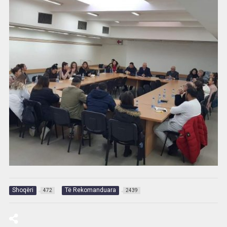
Shoqëri
Të Rekomanduara
472
2439