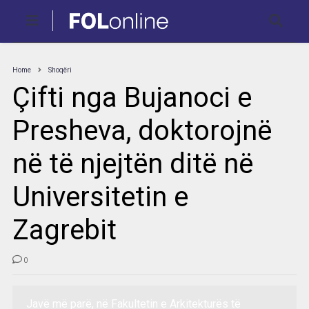
Home
Shoqëri
Çifti nga Bujanoci e
Presheva, doktorojnë
në të njejtën ditë në
Universitetin e
Zagrebit
0
Javë më parë, në Fakultetin e Arkitekturës të