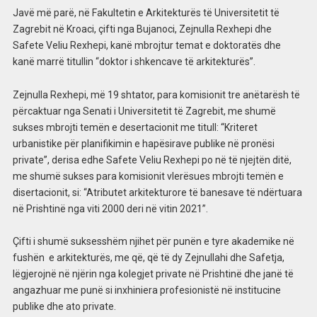
Javë më parë, në Fakultetin e Arkitekturës të Universitetit të
Zagrebit në Kroaci, çifti nga Bujanoci, Zejnulla Rexhepi dhe
Safete Veliu Rexhepi, kanë mbrojtur temat e doktoratës dhe
kanë marrë titullin “doktor i shkencave të arkitekturës”.
Zejnulla Rexhepi, më 19 shtator, para komisionit tre anëtarësh të
përcaktuar nga Senati i Universitetit të Zagrebit, me shumë
sukses mbrojti temën e desertacionit me titull: “Kriteret
urbanistike për planifikimin e hapësirave publike në pronësi
private”, derisa edhe Safete Veliu Rexhepi po në të njejtën ditë,
me shumë sukses para komisionit vlerësues mbrojti temën e
disertacionit, si: “Atributet arkitekturore të banesave të ndërtuara
në Prishtinë nga viti 2000 deri në vitin 2021”.
Çifti i shumë suksesshëm njihet për punën e tyre akademike në
fushën e arkitekturës, me që, që të dy Zejnullahi dhe Safetja,
lëgjerojnë në njërin nga kolegjet private në Prishtinë dhe janë të
angazhuar me punë si inxhiniera profesionistë në institucine
publike dhe ato private.