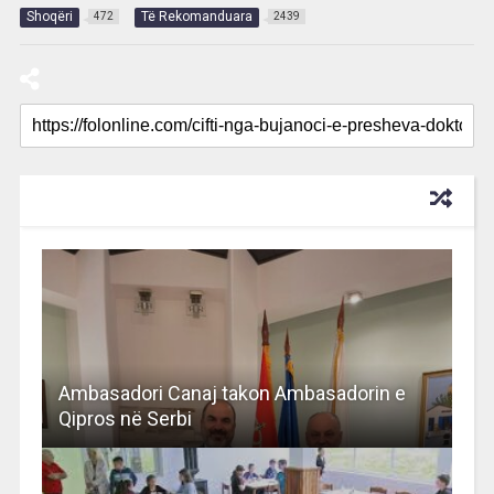
Shoqëri
Të Rekomanduara
472
2439
RECOMMENDED FOR YOU
Ambasadori Canaj takon Ambasadorin e
Qipros në Serbi