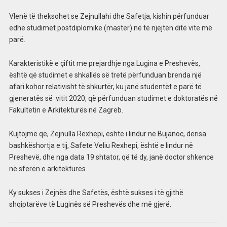
Vlenë të theksohet se Zejnullahi dhe Safetja, kishin përfunduar
edhe studimet postdiplomike (master) në të njejtën ditë vite më
parë.
Karakteristikë e çiftit me prejardhje nga Lugina e Preshevës,
është që studimet e shkallës së tretë përfunduan brenda një
afari kohor relativisht të shkurtër, ku janë studentët e parë të
gjeneratës së vitit 2020, që përfunduan studimet e doktoratës në
Fakultetin e Arkitekturës në Zagreb.
Kujtojmë që, Zejnulla Rexhepi, është i lindur në Bujanoc, derisa
bashkëshortja e tij, Safete Veliu Rexhepi, është e lindur në
Preshevë, dhe nga data 19 shtator, që të dy, janë doctor shkence
në sferën e arkitekturës.
Ky sukses i Zejnës dhe Safetës, është sukses i të gjithë
shqiptarëve të Luginës së Preshevës dhe më gjerë.