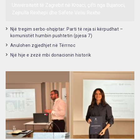
Universitetit të Zagrebit në Kroaci, çifti nga Bujanoci,
Zejnulla Rexhepi dhe Safete Veliu Rexhe
Një tregim serbo-shqiptar: Parti të reja si kërpudhat –
komunistët humbin pushtetin (pjesa 7)
Anulohen zgjedhjet në Tërrnoc
Një hije e zezë mbi donacionin historik