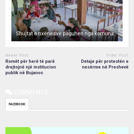
Shujtat e nxënësve paguhen nga komuna
Newer Post
Older Post
Romët për herë të parë
Detaje për protestën e
drejtojnë një institucion
nesërme në Preshevë
publik në Bujanoc
COMMENTS
FACEBOOK:
Video