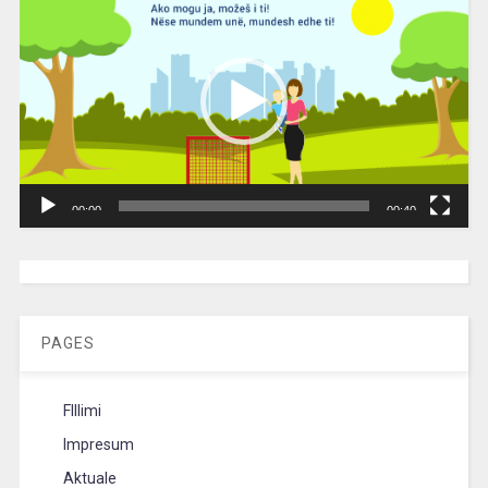
Player
00:00
00:40
[wpc-weather id=”2189″ /]
PAGES
FIllimi
Impresum
Aktuale