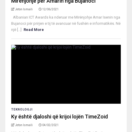
Mirënjohje për Amarin nga Bujanoci
Jeton Ismaili
12/06/2021
Albanian ICT Awards ka nderuar me Mirënjohje Amar Isenin nga
Bujanoci për prirjen e tij të avancuar në fushën e informatikës. Në
një [...]
Read More
TEKNOLOGJI
Ky është djaloshi që krijoi lojën TimeZoid
Jeton Ismaili
04/02/2021