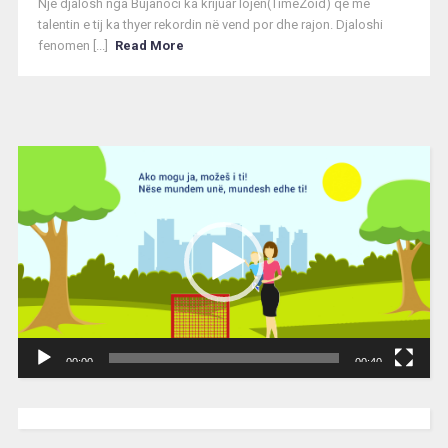
Një djalosh nga Bujanoci ka krijuar lojën(TimeZoid) që me
talentin e tij ka thyer rekordin në vend por dhe rajon. Djaloshi
fenomen [...]
Read More
Video
Player
00:00
00:40
[wpc-weather id=”2189″ /]