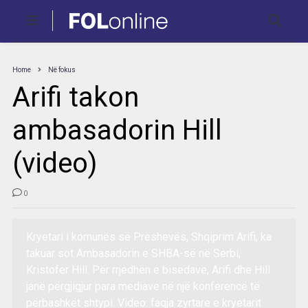
Home
Në fokus
Arifi takon
ambasadorin Hill
(video)
0
Kryetari i komunës së Preshevës, Shqiprim Arifi, ka
takuar sot Ambasadorin e SHBA-së në Serbi,
Kristofer Hill. Për rrjedhën e bisedave, Arifi dhe Hill
janë përgjigjur para mediave në një konferencë të
përbashkët shtypi. Video: faqja zyrtare e kryetarit