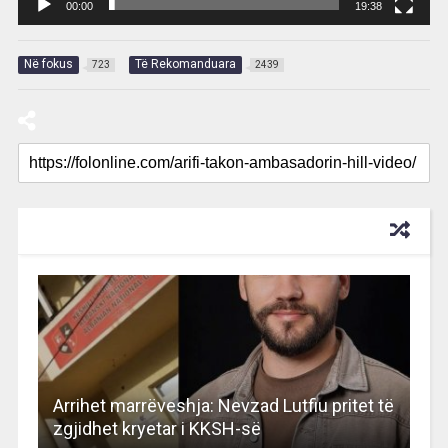
00:00
19:38
Në fokus
Të Rekomanduara
723
2439
RECOMMENDED FOR YOU
Arrihet marrëveshja: Nevzad Lutfiu pritet të
zgjidhet kryetar i KKSH-së