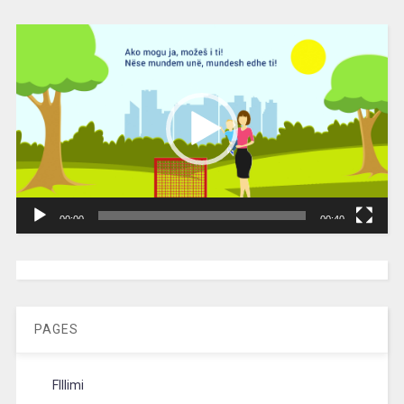
Video
Player
00:00
00:40
[wpc-weather id=”2189″ /]
PAGES
FIllimi