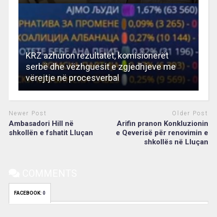
KRZ azhuron rezultatet, komisionerët
serbë dhe vëzhguesit e zgjedhjeve me
vërejtje në procesverbal
Newer Post
Older Post
Ambasadori Hill në
Arifin pranon Konkluzionin
shkollën e fshatit Lluçan
e Qeverisë për renovimin e
shkollës në Lluçan
COMMENTS
FACEBOOK:
0