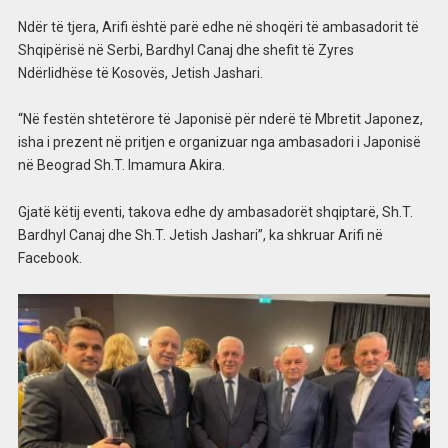
Ndër të tjera, Arifi është parë edhe në shoqëri të ambasadorit të
Shqipërisë në Serbi, Bardhyl Canaj dhe shefit të Zyres
Ndërlidhëse të Kosovës, Jetish Jashari.
“Në festën shtetërore të Japonisë për nderë të Mbretit Japonez,
isha i prezent në pritjen e organizuar nga ambasadori i Japonisë
në Beograd Sh.T. Imamura Akira.
Gjatë këtij eventi, takova edhe dy ambasadorët shqiptarë, Sh.T.
Bardhyl Canaj dhe Sh.T. Jetish Jashari”, ka shkruar Arifi në
Facebook.