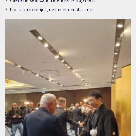
Caktohet seanca e tretë e KK të Bujanocit
Pas marrëveshjes, që nesër nënshkrimet