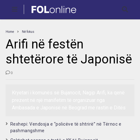
Home
Në fokus
Arifi në festën
shtetërore të Japonisë
0
Kryetari i komunës së Bujanocit, Nagip Arifi, ka qenë
prezent në një manifetim të organizuar nga
Ambasada e Japonisë në Beograd me rastin e Ditës
Rexhepi: Vendosja e “policëve të shtrirë” në Tërnoc e
pashmangshme