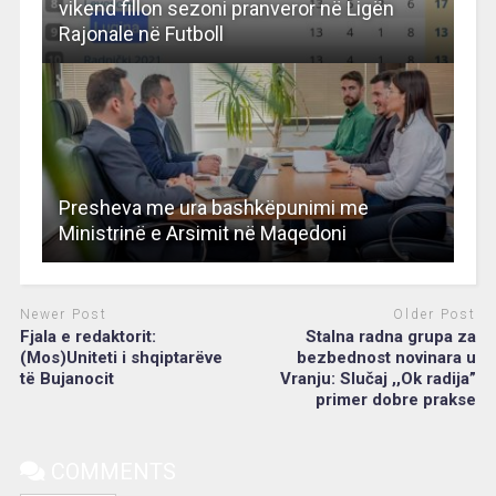
vikend fillon sezoni pranveror në Ligën
Rajonale në Futboll
Presheva me ura bashkëpunimi me
Ministrinë e Arsimit në Maqedoni
Newer Post
Older Post
Fjala e redaktorit:
Stalna radna grupa za
(Mos)Uniteti i shqiptarëve
bezbednost novinara u
të Bujanocit
Vranju: Slučaj ,,Ok radija”
primer dobre prakse
COMMENTS