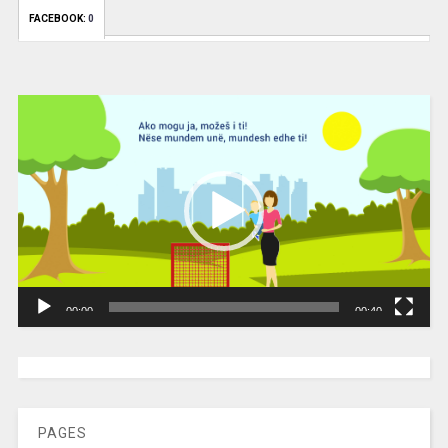
FACEBOOK:
0
Video
Player
00:00
00:40
[wpc-weather id=”2189″ /]
PAGES