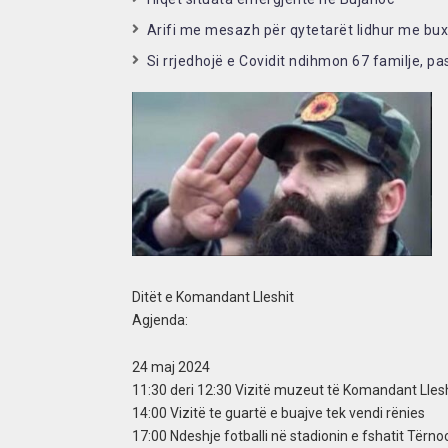
Arifi me mesazh për qytetarët lidhur me buxh
Si rrjedhojë e Covidit ndihmon 67 familje, pa
Ditët e Komandant Lleshit
Agjenda:
24 maj 2024
11:30 deri 12:30 Vizitë muzeut të Komandant Lles
14:00 Vizitë te guartë e buajve tek vendi rënies
17:00 Ndeshje fotballi në stadionin e fshatit Tërno