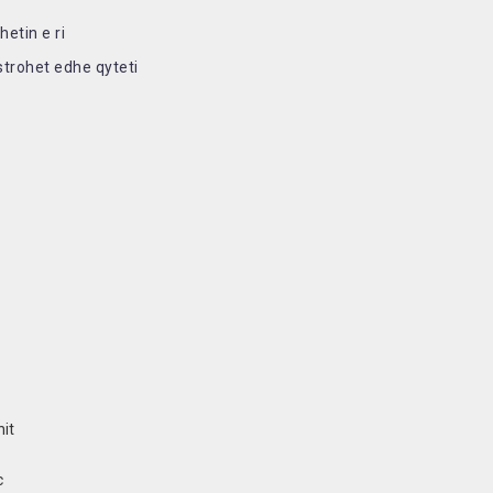
etin e ri
strohet edhe qyteti
hit
c