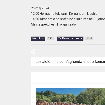
25 maj 2024
12:00 Homazhe tek varri i Komandant Lleshit
14:00 Akademia në shtëpinë e kulturës në Bujano
Me rrespekt këshilli organizativ
Në fokus
Të Rekomanduara
723
2439
RECOMMENDED FOR YOU