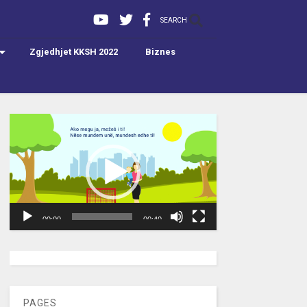
SEARCH
Zgjedhjet KKSH 2022
Biznes
Video
Player
00:00
00:40
[wpc-weather id=”2189″ /]
PAGES