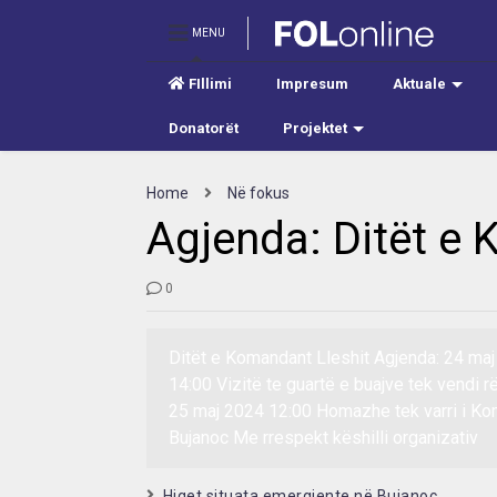
MENU
FIllimi
Impresum
Aktuale
Donatorët
Projektet
Home
Në fokus
Agjenda: Ditët e 
0
Ditët e Komandant Lleshit Agjenda: 24 maj
14:00 Vizitë te guartë e buajve tek vendi r
25 maj 2024 12:00 Homazhe tek varri i Ko
Bujanoc Me rrespekt këshilli organizativ
Hiqet situata emergjente në Bujanoc