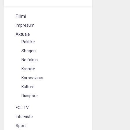
FIllimi
Impresum
Aktuale
Politikë
Shoqëri
Në fokus
Kronikë
Koronavirus
Kulturë
Diasporë
FOL TV
Intervistë
Sport