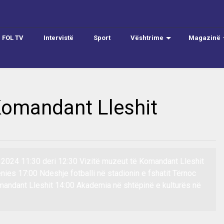
FOL TV
Intervistë
Sport
Vështrime
Magazinë
Komandant Lleshit
 2024 11:30 deri 12:30 Vizitë muzeut të Komandant Lleshit
ënies 17:00 Ndeshje fotballi në stadionin e fshatit Tërnoc
mandant Lleshit 14:00 Akademia në shtëpinë e kulturës në