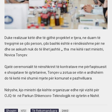
Duke realizuar këtë dhe të gjithë projektet e tjera, ne duam të
tregojmë se çdo person, çdo bashki është e rëndësishme për ne
dhe se askush nuk do të lihet jashtë „, tha me këtë rast ministri,
Novica Tonçev.
Gjatë ceremonialit të nënshkrinit të kontratave me përfaqësuesit
e shoqatave të qytetarëve, Tonçev u zotua se vitin e ardhshëm
do të ketë më shumë mjete për komunat e pazhvilluara.
Ndryshe, kjo ministri dje kishte organizuar edhe një vizitë për
OJQ-të në Parkun Shkencoro-Teknologjik në qytetin e Nishit.
Shoqëri
Të Rekomanduara
472
2440