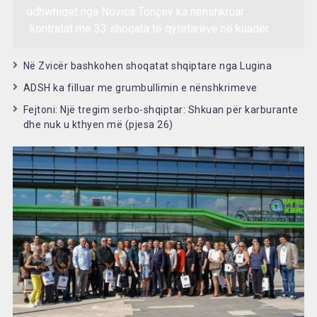
udhwhiqet nga Novica Tonçev ka nënshkruar
kontratat me 33 shoqata të qytetarëve në kuadër
Në Zvicër bashkohen shoqatat shqiptare nga Lugina
ADSH ka filluar me grumbullimin e nënshkrimeve
Fejtoni: Një tregim serbo-shqiptar: Shkuan për karburante
dhe nuk u kthyen më (pjesa 26)