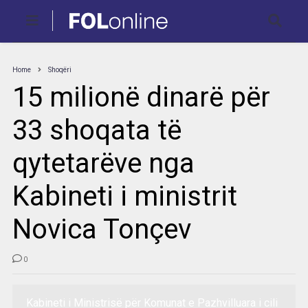
Home
Shoqëri
15 milionë dinarë për
33 shoqata të
qytetarëve nga
Kabineti i ministrit
Novica Tonçev
0
Kabineti i Ministrisë për Komunat e Pazhvilluara i cili