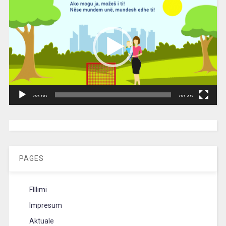
Player
00:00
00:40
[wpc-weather id=”2189″ /]
PAGES
FIllimi
Impresum
Aktuale