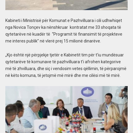
Kabineti i Ministrisë për Komunat e Pazhvilluara i cili udhwhiqet
nga Novica Tonçev ka nënshkruar kontratat me 33 shoqata të
qytetarëve në kuadër të “Programit të finansimit të projekteve
me interes publik” në vlerë prej 15 milionë dinarëve.
„Kjo është një përpjekje tjetër e Kabinetit tim për t’iu mundësuar
qytetarëve të komunave të pazhvilluara t’i afrohen kategorive
më të zhvilluara, dhe siç i vendosim vetes qëllimin, të përparojmë
në këto komuna, të jetojmë më mirë dhe me cilësi më të mirë.