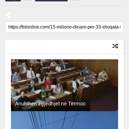
RECOMMENDED FOR YOU
Anulohen zgjedhjet në Tërrnoc