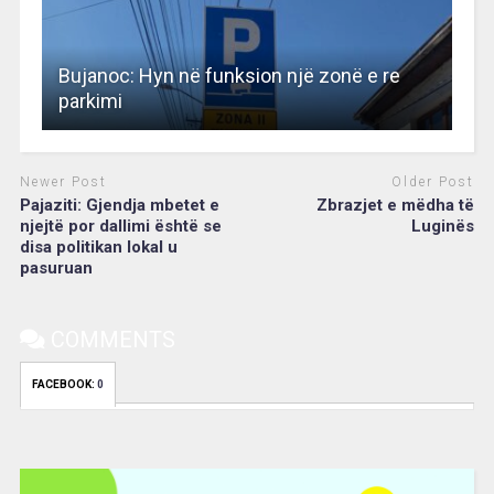
Bujanoc: Hyn në funksion një zonë e re
parkimi
Newer Post
Older Post
Pajaziti: Gjendja mbetet e
Zbrazjet e mëdha të
njejtë por dallimi është se
Luginës
disa politikan lokal u
pasuruan
COMMENTS
FACEBOOK:
0
Video