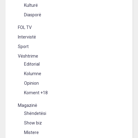
Kulturë
Diasporë
FOL TV
Intervistë
Sport
Vështrime
Editorial
Kolumne
Opinion
Koment +18
Magazinë
Shëndetësi
Show biz
Mistere