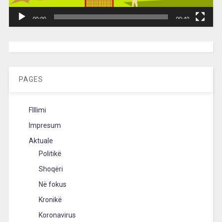
00:00
00:40
[wpc-weather id=”2189″ /]
PAGES
FIllimi
Impresum
Aktuale
Politikë
Shoqëri
Në fokus
Kronikë
Koronavirus