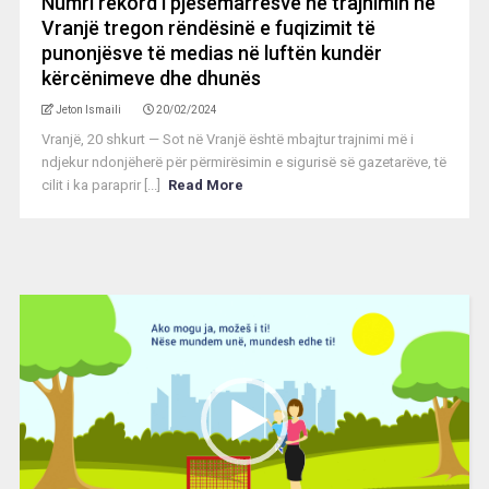
Numri rekord i pjesëmarrësve në trajnimin në
Vranjë tregon rëndësinë e fuqizimit të
punonjësve të medias në luftën kundër
kërcënimeve dhe dhunës
Jeton Ismaili
20/02/2024
Vranjë, 20 shkurt — Sot në Vranjë është mbajtur trajnimi më i
ndjekur ndonjëherë për përmirësimin e sigurisë së gazetarëve, të
cilit i ka paraprir [...]
Read More
Video
Player