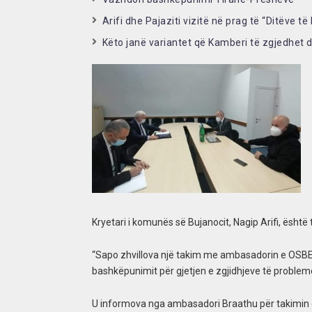
Arifi dhe Pajaziti vizitë në prag të “Ditëve t
Këto janë variantet që Kamberi të zgjedhet 
Kryetari i komunës së Bujanocit, Nagip Arifi, ësh
“Sapo zhvillova një takim me ambasadorin e OSBE-s
bashkëpunimit për gjetjen e zgjidhjeve të problem
U informova nga ambasadori Braathu për takimin që