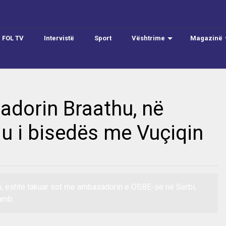
FOL TV
Intervistë
Sport
Vështrime
Magazinë
adorin Braathu, në
u i bisedës me Vuçiqin
ifi, është takuar sot me ambasadorin e OSBE-së në Serbi,
 amb