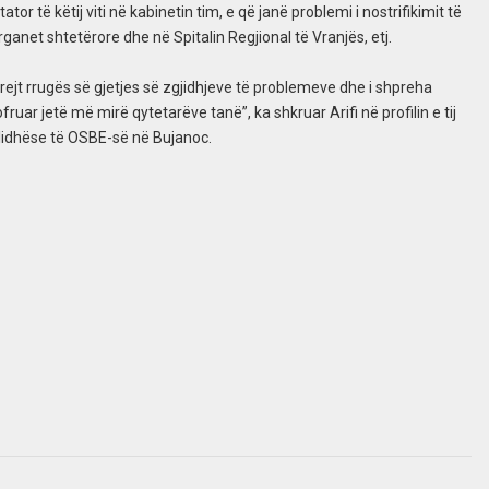
r të këtij viti në kabinetin tim, e që janë problemi i nostrifikimit të
anet shtetërore dhe në Spitalin Regjional të Vranjës, etj.
jt rrugës së gjetjes së zgjidhjeve të problemeve dhe i shpreha
fruar jetë më mirë qytetarëve tanë”, ka shkruar Arifi në profilin e tij
lidhëse të OSBE-së në Bujanoc.