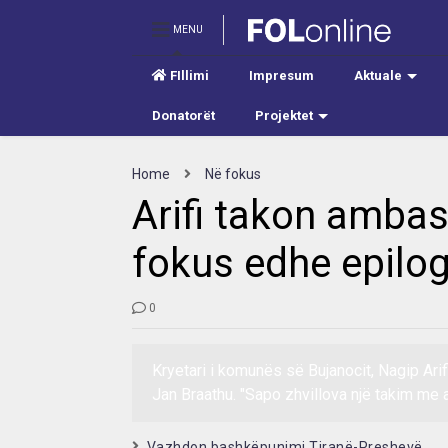
MENU
FIllimi
Impresum
Aktuale
Donatorët
Projektet
Home
Në fokus
Arifi takon ambas
fokus edhe epilog
0
Kryetari i komunës së Bujanocit, Nagip Ar
Jan Braathu. "Sapo zhvillova një takim me
Vazhdon bashkëpunimi Tiranë-Preshevë