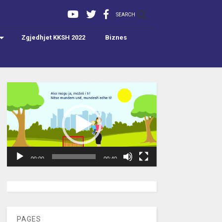
SEARCH
Zgjedhjet KKSH 2022
Biznes
Video
Player
00:00
00:40
[wpc-weather id=”2189″ /]
PAGES