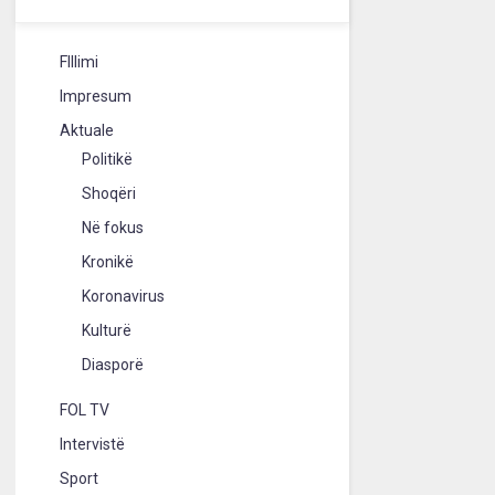
FIllimi
Impresum
Aktuale
Politikë
Shoqëri
Në fokus
Kronikë
Koronavirus
Kulturë
Diasporë
FOL TV
Intervistë
Sport