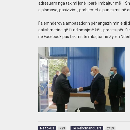
adresuam nga takimi jonë i parë i mbajtur më 1 Shtato
diplomave, pasivizimi, problemet e punësimit në org
Falemnderova ambasadorin për angazhimin e tij dre
gatishmërinë që t’i ndihmojmë këtij procesi për t’i o
në Facebook pas takimit të mbajtur në Zyren Ndër
Në fokus
Të Rekomanduara
723
2439