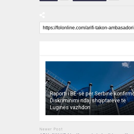
RECOMMENDED FOR YOU
Raporti i BE-së për Serbinë konfirm
Diskriminimi ndaj shqiptarëve të
Luginës vazhdon
Newer Post