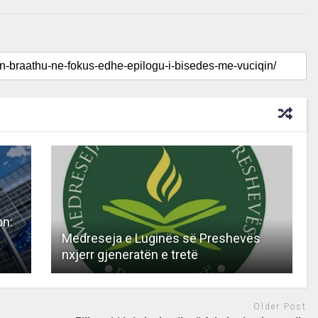
on:
Medreseja e Luginës së Preshevës
nxjerr gjeneratën e tretë
Older Post