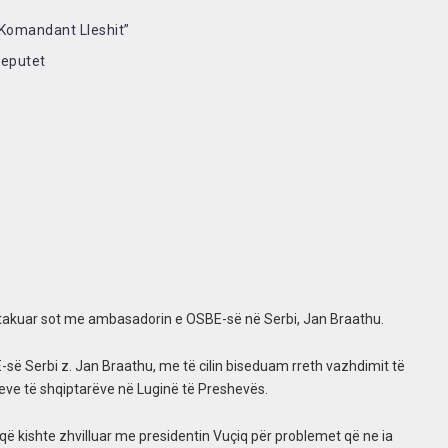
ë Komandant Lleshit”
deputet
të takuar sot me ambasadorin e OSBE-së në Serbi, Jan Braathu.
ë Serbi z. Jan Braathu, me të cilin biseduam rreth vazhdimit të
eve të shqiptarëve në Luginë të Preshevës.
 kishte zhvilluar me presidentin Vuçiq për problemet që ne ia