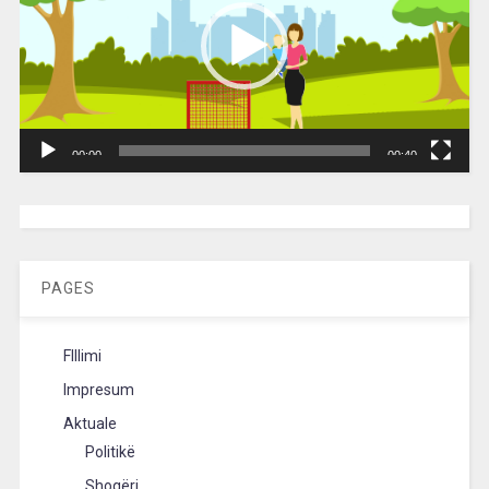
00:00
00:40
[wpc-weather id=”2189″ /]
PAGES
FIllimi
Impresum
Aktuale
Politikë
Shoqëri