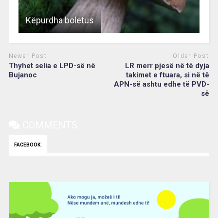
Këpurdha boletus
Newer Post
Older Post
Thyhet selia e LPD-së në
LR merr pjesë në të dyja
Bujanoc
takimet e ftuara, si në të
APN-së ashtu edhe të PVD-
së
COMMENTS
FACEBOOK:
Video
Player