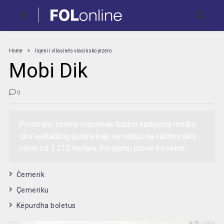
Home
liqeni i vllasinës vlasinsko jezero
Mobi Dik
0
Prostranu zelenu visoravan budno nadgleda modro
oko veštačkog jezera koje se nalazi na nadmorskoj
visini od 1.213 metara. Po njemu plove tresetne
Čemerik
Çemeriku
Këpurdha boletus