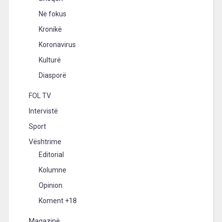
Në fokus
Kronikë
Koronavirus
Kulturë
Diasporë
FOL TV
Intervistë
Sport
Vështrime
Editorial
Kolumne
Opinion
Koment +18
Magazinë