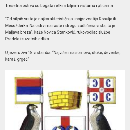
Tresetna ostrva su bogata retkim biljnim vrstama i pticama.
“Od biljnih vrsta je najkarakterističnija i najpoznatija Rosulja ili
Mesožderka. Na ostrvima raste i strogo zaštićena vrsta, to je
Maljava breza”, kaže Novica Stanković, rukovodilac službe
Predela izuzetnih odlika.
U jezeru živi 18 vrsta riba. “Najviše ima somova, štuke, deverike,
karaš, grgeč.”