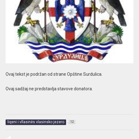
Ovaj tekst je podržan od strane Opštine Surdulica.
Ovaj sadžaj ne predstavlja stavove donatora.
liqeni i vllasinës vlasinsko jezero
12