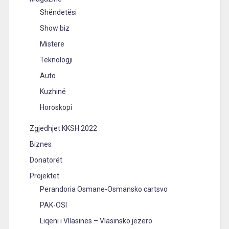
Shëndetësi
Show biz
Mistere
Teknologji
Auto
Kuzhinë
Horoskopi
Zgjedhjet KKSH 2022
Biznes
Donatorët
Projektet
Perandoria Osmane-Osmansko cartsvo
PAK-OSI
Liqeni i Vllasinës – Vlasinsko jezero