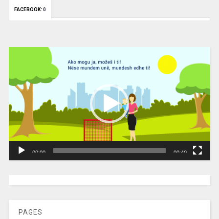
FACEBOOK:
0
Video
Player
00:00
00:40
[wpc-weather id=”2189″ /]
PAGES