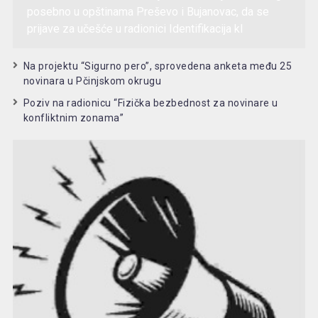
posebno u opštinama Preševo i Bujanovac, da se
prijave za učešće u radionici Identifikacija kl
Na projektu “Sigurno pero”, sprovedena anketa među 25
novinara u Pčinjskom okrugu
Poziv na radionicu “Fizička bezbednost za novinare u
konfliktnim zonama”