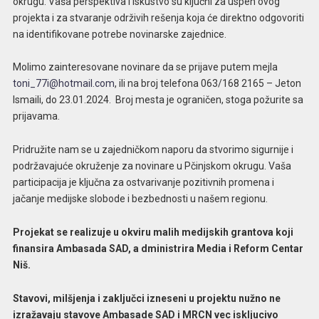
okrugu. Vaša perspektiva i iskustvo su ključni za uspeh ovog
projekta i za stvaranje održivih rešenja koja će direktno odgovoriti
na identifikovane potrebe novinarske zajednice.
Molimo zainteresovane novinare da se prijave putem mejla
toni_77i@hotmail.com
, ili na broj telefona 063/168 2165 – Jeton
Ismaili, do 23.01.2024. Broj mesta je ograničen, stoga požurite sa
prijavama.
Pridružite nam se u zajedničkom naporu da stvorimo sigurnije i
podržavajuće okruženje za novinare u Pčinjskom okrugu. Vaša
participacija je ključna za ostvarivanje pozitivnih promena i
jačanje medijske slobode i bezbednosti u našem regionu.
Projekat se realizuje u okviru malih medijskih grantova koji
finansira Ambasada SAD, a dministrira Media i Reform Centar
Niš.
Stavovi, milšjenja i zaključci izneseni u projektu nužno ne
izražavaju stavove Ambasade SAD i MRCN vec iskljucivo