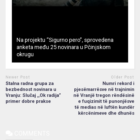
Na projektu “Sigurno pero”, sprovedena
anketa među 25 novinara u Pčinjskom
okrugu
Newer Post
Older Post
Stalna radna grupa za
Numri rekord i
bezbednost novinara u
pjesëmarrësve në trajnimin
Vranju: Slučaj ,,Ok radija”
në Vranjë tregon rëndësinë
primer dobre prakse
e fuqizimit të punonjësve
të medias në luftën kundër
kërcënimeve dhe dhunës
COMMENTS