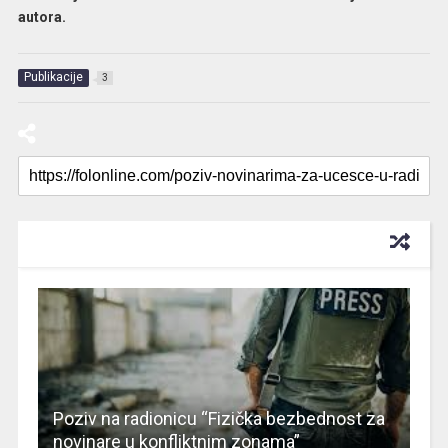
autora.
Publikacije
3
RECOMMENDED FOR YOU
Poziv na radionicu “Fizička bezbednost za
novinare u konfliktnim zonama”