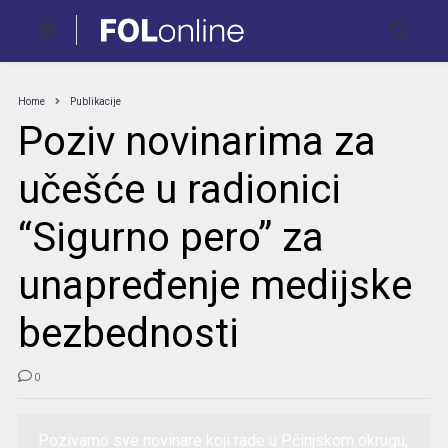
Home
Publikacije
Poziv novinarima za
učešće u radionici
“Sigurno pero” za
unapređenje medijske
bezbednosti
0
Pozivamo sve novinare koji rade u Pčinjskom okrugu,