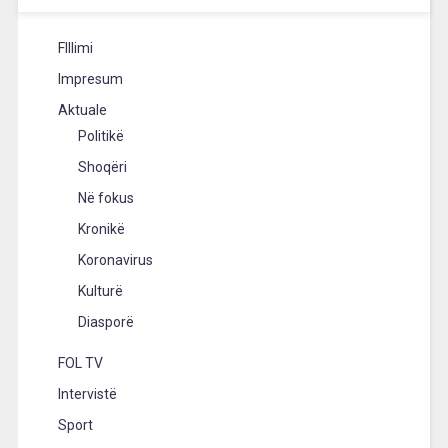
FIllimi
Impresum
Aktuale
Politikë
Shoqëri
Në fokus
Kronikë
Koronavirus
Kulturë
Diasporë
FOL TV
Intervistë
Sport