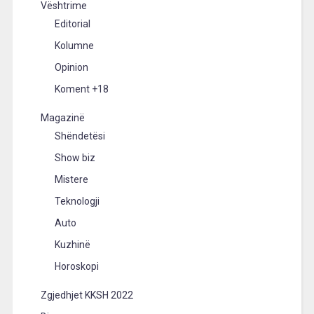
Vështrime
Editorial
Kolumne
Opinion
Koment +18
Magazinë
Shëndetësi
Show biz
Mistere
Teknologji
Auto
Kuzhinë
Horoskopi
Zgjedhjet KKSH 2022